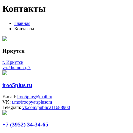
Контакты
Главная
Контакты
Иркутск
г. Иркутск,
ул. Чкалова, 7
iroo5plus.ru
E-mail:
iroo5plus@mail.ru
VK:
t.me/iroopyatsplusom
Telegram:
vk.com/public211688900
+7 (3952) 34-34-65